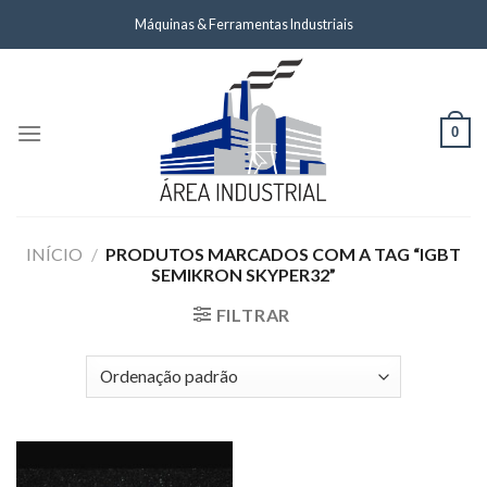
Skip
Máquinas & Ferramentas Industriais
to
content
0
INÍCIO
/
PRODUTOS MARCADOS COM A TAG “IGBT
SEMIKRON SKYPER32”
FILTRAR