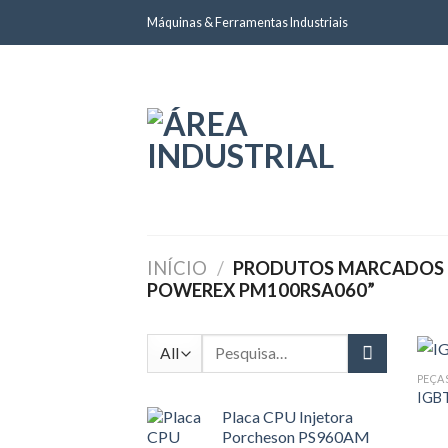
Skip
Máquinas & Ferramentas Industriais
to
content
INÍCIO
/
PRODUTOS MARCADOS C
POWEREX PM100RSA060”
Pesquisar
por:
PEÇA
IGB
Placa CPU Injetora
Porcheson PS960AM