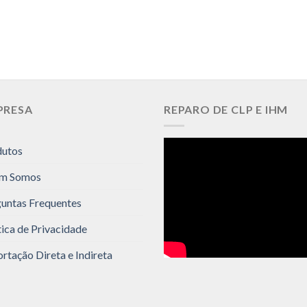
PRESA
REPARO DE CLP E IHM
dutos
m Somos
untas Frequentes
tica de Privacidade
rtação Direta e Indireta