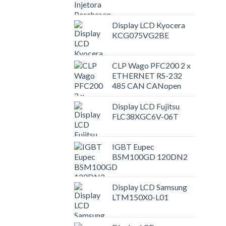
Display LCD Kyocera
KCG075VG2BE
CLP Wago PFC200 2 x
ETHERNET RS-232
485 CAN CANopen
Display LCD Fujitsu
FLC38XGC6V-06T
IGBT Eupec
BSM100GD 120DN2
Display LCD Samsung
LTM150X0-L01