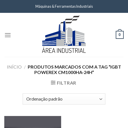
Skip
Máquinas & Ferramentas Industriais
to
content
0
INÍCIO
/
PRODUTOS MARCADOS COM A TAG “IGBT
POWEREX CM1000HA-24H”
FILTRAR