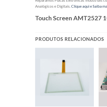
Reparamos Placas Eletrônicas Industriais c
Analógicos e Digitais.
Clique aqui e Saiba ma
Touch Screen AMT2527 1
PRODUTOS RELACIONADOS
p LM8V31