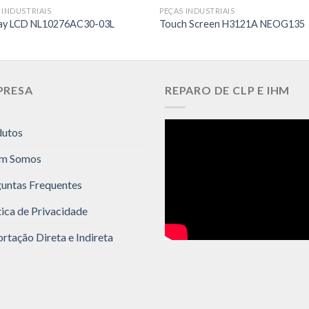
 INDUSTRIAIS
PEÇAS INDUSTRIAIS
lay LCD NL10276AC30-03L
Touch Screen H3121A NEOG135
PRESA
REPARO DE CLP E IHM
dutos
m Somos
untas Frequentes
tica de Privacidade
rtação Direta e Indireta