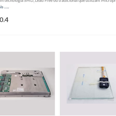
om tecnologia SMD, Lead Free ou tradicional que utilizam Microp
is …..
0.4