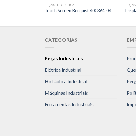
PEÇAS INDUSTRIAIS
PEÇAS
Touch Screen Berquist 400394-04
Disp
CATEGORIAS
EM
Peças Industriais
Pro
Elétrica Industrial
Que
Hidráulica Industrial
Perg
Máquinas Industriais
Polí
Ferramentas Industriais
Impo