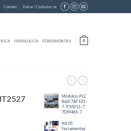
Contato
Entrar / Cadastre-se
0
TRICA
HIDRÁULICA
FERRAMENTAS
Módulos PLC
MT2527
B&R 7AF101-
7 7CM211-7
7DM465-7
Kit 05
Ferramentas