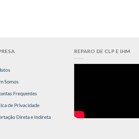
PRESA
REPARO DE CLP E IHM
dutos
m Somos
untas Frequentes
tica de Privacidade
rtação Direta e Indireta