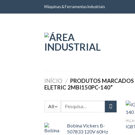
Skip
Máquinas & Ferramentas Industriais
to
content
INÍCIO
/
PRODUTOS MARCADOS C
ELETRIC 2MBI150PC-140”
Pesquisar
por:
PEÇA
Bobina Vickers B-
IGBT
507833 120V 60Hz