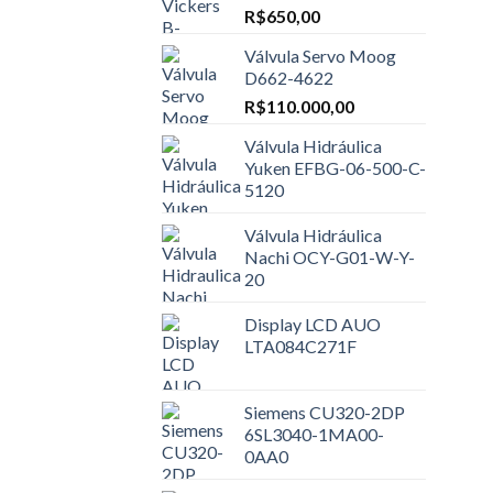
R$
650,00
Válvula Servo Moog
D662-4622
R$
110.000,00
Válvula Hidráulica
Yuken EFBG-06-500-C-
5120
Válvula Hidráulica
Nachi OCY-G01-W-Y-
20
Display LCD AUO
LTA084C271F
Siemens CU320-2DP
6SL3040-1MA00-
0AA0