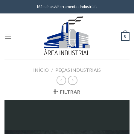
Skip
Máquinas & Ferramentas Industriais
to
content
0
INÍCIO
/
PEÇAS INDUSTRIAIS
FILTRAR