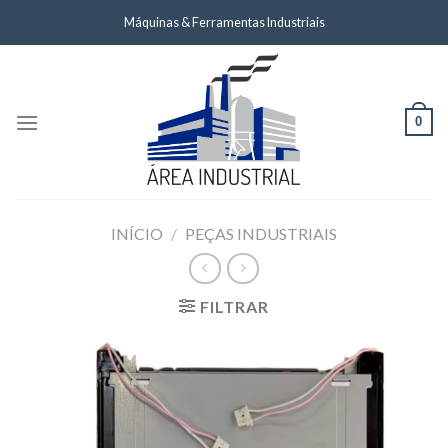
Skip
Máquinas & Ferramentas Industriais
to
content
0
INÍCIO
/
PEÇAS INDUSTRIAIS
FILTRAR