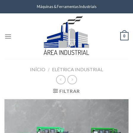
Skip
Máquinas & Ferramentas Industriais
to
content
0
INÍCIO
/
ELÉTRICA INDUSTRIAL
FILTRAR