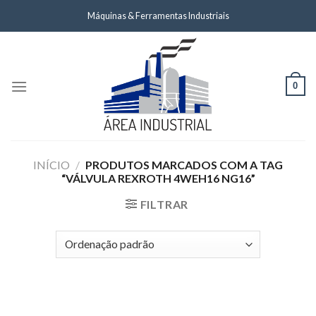
Skip
Máquinas & Ferramentas Industriais
to
content
0
INÍCIO
/
PRODUTOS MARCADOS COM A TAG
“VÁLVULA REXROTH 4WEH16 NG16”
FILTRAR