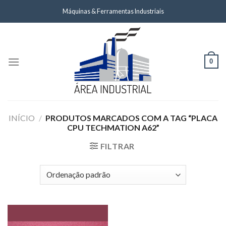
Skip
Máquinas & Ferramentas Industriais
to
content
0
INÍCIO
/
PRODUTOS MARCADOS COM A TAG “PLACA
CPU TECHMATION A62”
FILTRAR