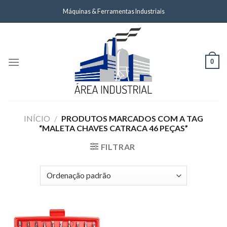
Skip
Máquinas & Ferramentas Industriais
to
content
0
INÍCIO
/
PRODUTOS MARCADOS COM A TAG
“MALETA CHAVES CATRACA 46 PEÇAS”
FILTRAR