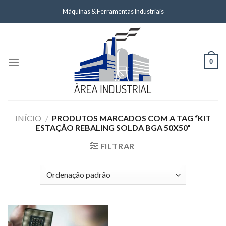
Skip
Máquinas & Ferramentas Industriais
to
content
0
INÍCIO
/
PRODUTOS MARCADOS COM A TAG “KIT
ESTAÇÃO REBALING SOLDA BGA 50X50”
FILTRAR