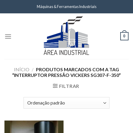
Skip
Máquinas & Ferramentas Industriais
to
content
0
INÍCIO
/
PRODUTOS MARCADOS COM A TAG
“INTERRUPTOR PRESSÃO VICKERS SG307-F-350”
FILTRAR