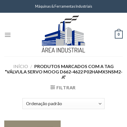
Skip
Máquinas & Ferramentas Industriais
to
content
0
INÍCIO
/
PRODUTOS MARCADOS COM A TAG
“VÁLVULA SERVO MOOG D662-4622 P02HAMX5NSM2-
A”
FILTRAR