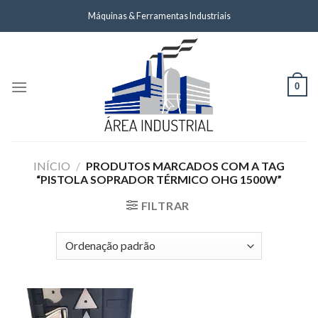
Skip
Máquinas & Ferramentas Industriais
to
content
0
INÍCIO
/
PRODUTOS MARCADOS COM A TAG
“PISTOLA SOPRADOR TÉRMICO OHG 1500W”
FILTRAR