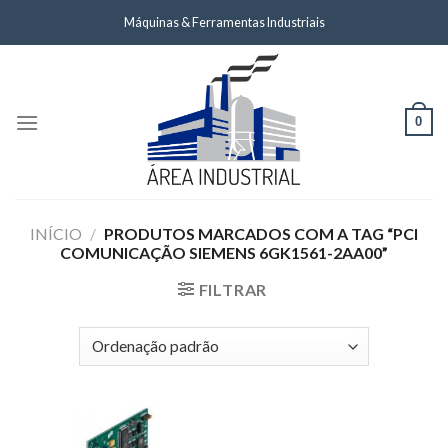
Skip
Máquinas & Ferramentas Industriais
to
content
0
INÍCIO
/
PRODUTOS MARCADOS COM A TAG “PCI
COMUNICAÇÃO SIEMENS 6GK1561-2AA00”
FILTRAR