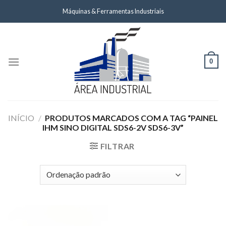
Skip
Máquinas & Ferramentas Industriais
to
content
0
INÍCIO
/
PRODUTOS MARCADOS COM A TAG “PAINEL
IHM SINO DIGITAL SDS6-2V SDS6-3V”
FILTRAR