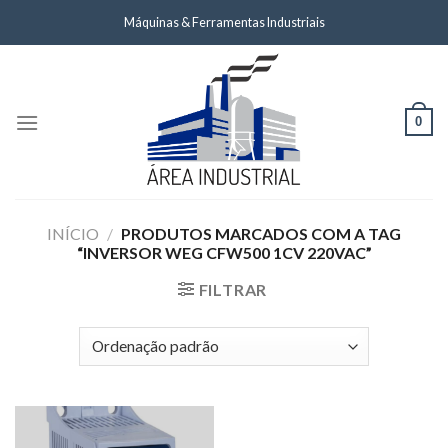
Skip
Máquinas & Ferramentas Industriais
to
content
0
INÍCIO
/
PRODUTOS MARCADOS COM A TAG
“INVERSOR WEG CFW500 1CV 220VAC”
FILTRAR