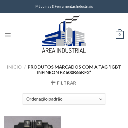
Skip
Máquinas & Ferramentas Industriais
to
content
0
INÍCIO
/
PRODUTOS MARCADOS COM A TAG “IGBT
INFINEON FZ600R65KF2”
FILTRAR