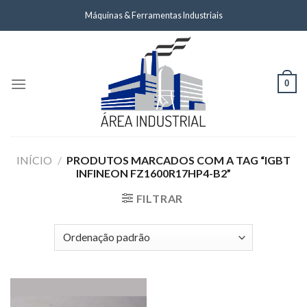
Skip
Máquinas & Ferramentas Industriais
to
content
0
INÍCIO
/
PRODUTOS MARCADOS COM A TAG “IGBT
INFINEON FZ1600R17HP4-B2”
FILTRAR