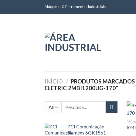
Skip
Máquinas & Ferramentas Industriais
to
content
INÍCIO
/
PRODUTOS MARCADOS C
ELETRIC 2MBI1200UG-170”
Pesquisar
por:
PEÇA
PCI Comunicação
IGBT
Siemens 6GK1561-