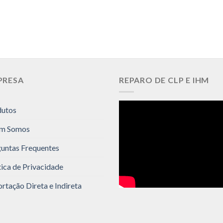
PRESA
REPARO DE CLP E IHM
dutos
m Somos
untas Frequentes
tica de Privacidade
rtação Direta e Indireta